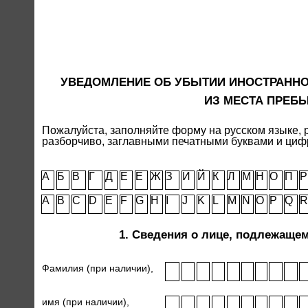
УВЕДОМЛЕНИЕ ОБ УБЫТИИ ИНОСТРАННО
ИЗ МЕСТА ПРЕБ
Пожалуйста, заполняйте форму на русском языке, 
разборчиво, заглавными печатными буквами и ци
А
Б
В
Г
Д
Е
Е
Ж
З
И
Й
К
Л
М
Н
О
П
Р
A
B
C
D
E
F
G
H
I
J
K
L
M
N
O
P
Q
R
1. Сведения о лице, подлежащем
Фамилия (при наличии),
имя (при наличии),