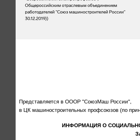
Общероссийским отраслевым объединением
работодателей "Союз машиностроителей России"
30.12.2019))
Представляется в ОООР "СоюзМаш России",
в ЦК машиностроительных профсоюзов (по при
ИНФОРМАЦИЯ О СОЦИАЛЬНО
З