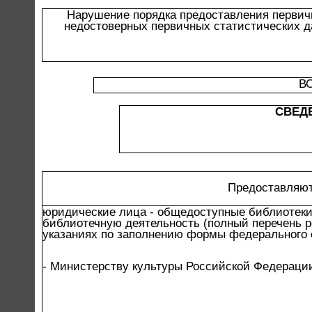
Нарушение порядка предоставления первич
недостоверных первичных статистических д
В
СВЕД
Предоставляют
юридические лица - общедоступные библиотеки
библиотечную деятельность (полный перечень р
указаниях по заполнению формы федерального 
- Министерству культуры Российской Федераци