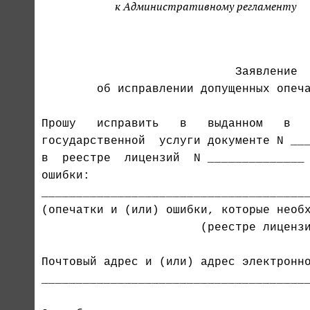
к Административному регламенту
                                       
                            Заявление

        об исправлении допущенных опеча
Прошу   исправить   в   выданном   в   
в  реестре  лицензий  N ______________ 
ошибки:

_______________________________________
(опечатки и (или) ошибки, которые необх
                       (реестре лицензи
Почтовый адрес и (или) адрес электронно
_______________________________________