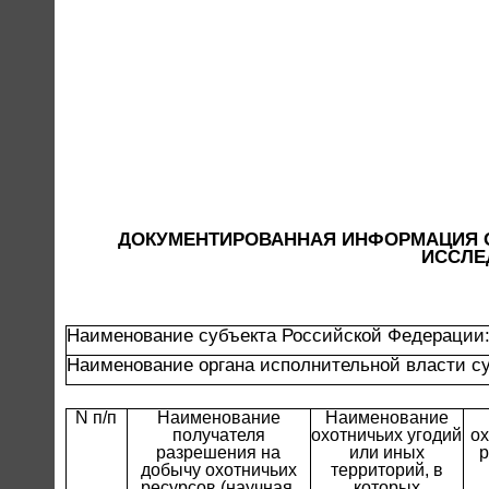
ДОКУМЕНТИРОВАННАЯ ИНФОРМАЦИЯ О
ИССЛЕ
Наименование субъекта Российской Федерации
Наименование органа исполнительной власти с
N п/п
Наименование
Наименование
получателя
охотничьих угодий
ох
разрешения на
или иных
р
добычу охотничьих
территорий, в
ресурсов (научная,
которых