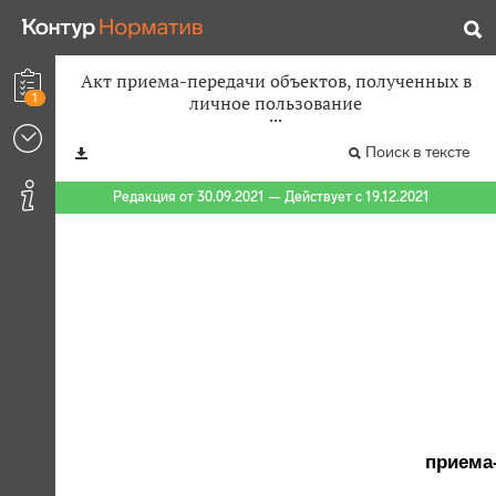
Акт приема-передачи объектов, полученных в
1
личное пользование
Поиск в тексте
Редакция от 30.09.2021 — Действует с 19.12.2021
приема