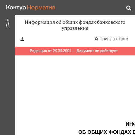
Информация об общих фондах банковского
управления
Поиск в тексте
Редакция от 23.03.2001 — Документ не действует
ИН
ОБ ОБЩИХ ФОНДАХ Б