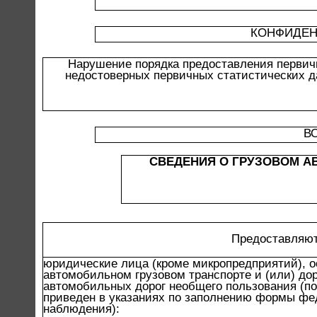
КОНФИДЕН
Нарушение порядка предоставления первич
недостоверных первичных статистических д
В
СВЕДЕНИЯ О ГРУЗОВОМ А
Предоставляют
юридические лица (кроме микропредприятий), 
автомобильном грузовом транспорте и (или) до
автомобильных дорог необщего пользования (п
приведен в указаниях по заполнению формы фе
наблюдения):