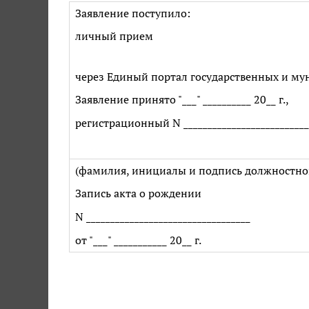
Заявление поступило:
личный прием
через Единый портал государственных и му
Заявление принято "___" __________ 20__ г.,
регистрационный N __________________________
(фамилия, инициалы и подпись должностно
Запись акта о рождении
N __________________________________
от "___" ___________ 20__ г.