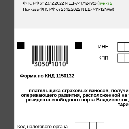
ФНС РФ от 23.12.2022 N ЕД-7-11/1249@ (
пункт 2
Приказа ФНС РФ от 23.12.2022 N ЕД-7-11/1249@)
ИНН
КПП
Форма по КНД 1150132
плательщика страховых взносов, получив
опережающего развития, расположенной на 
резидента свободного порта Владивосток
тари
Код налогового органа