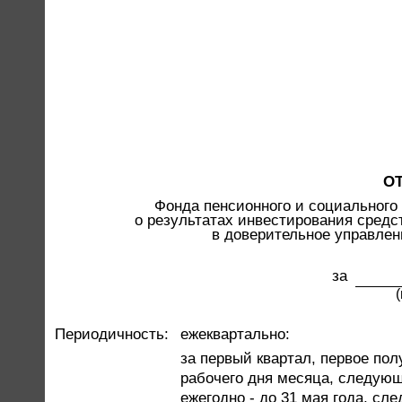
О
Фонда пенсионного и социального
о результатах инвестирования средс
в доверительное управле
за
Периодичность:
ежеквартально:
за первый квартал, первое пол
рабочего дня месяца, следующ
ежегодно - до 31 мая года, сл