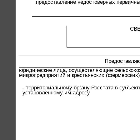
предоставление недостоверных первичны
СВ
Предоставляю
юридические лица, осуществляющие сельскохоз
микропредприятий и крестьянских (фермерских)
- территориальному органу Росстата в субъек
установленному им адресу