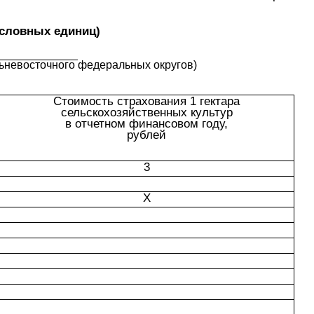
условных единиц)
льневосточного федеральных округов)
Стоимость страхования 1 гектара

сельскохозяйственных культур

в отчетном финансовом году,

рублей
3
X