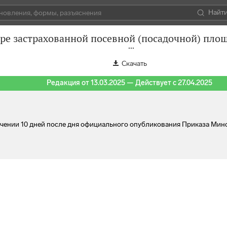
Найт
ре застрахованной посевной (посадочной) пло
Скачать
Редакция от 13.03.2025 — Действует с 27.04.2025
стечении 10 дней после дня официального опубликования Приказа Ми