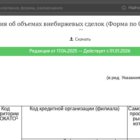
Найт
ия об объемах внебиржевых сделок (Форма по
Скачать
Редакция от 17.04.2025 — Действует с 01.01.2026
(в ред. Указани
Код

Код кредитной организации (филиала)
Само
ритории

про
1
 ОКАТО
ры
ко