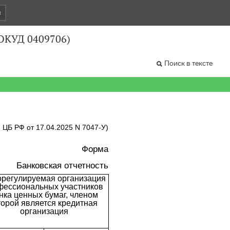
и
 ОКУД 0409706)
Поиск в тексте
я ЦБ РФ от 17.04.2025 N 7047-У)
Форма
Банковская отчетность
регулируемая организация 
фессиональных участников 
нка ценных бумаг, членом 
торой является кредитная 
организация