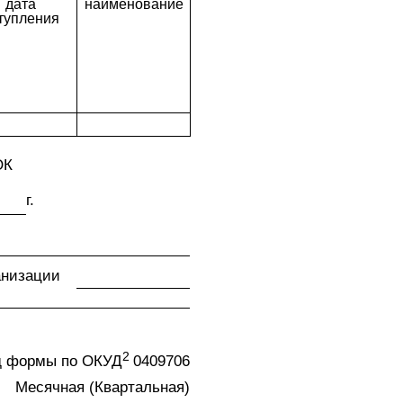
дата

наименование
тупления
ОК
г.
анизации
2 
д формы по ОКУД
0409706
Месячная (Квартальная)