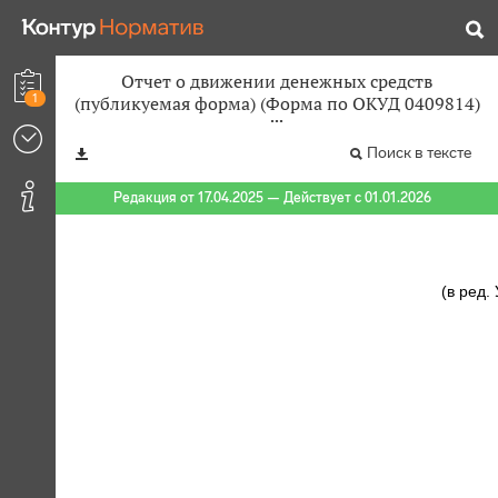
Отчет о движении денежных средств
1
(публикуемая форма) (Форма по ОКУД 0409814)
Поиск в тексте
Редакция от 17.04.2025 — Действует с 01.01.2026
(в ред.