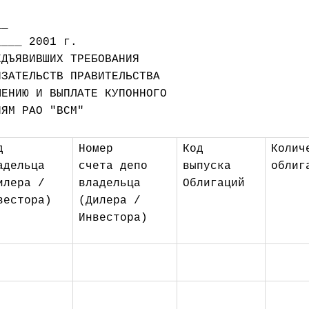
_

___ 2001 г.

ЗАТЕЛЬСТВ ПРАВИТЕЛЬСТВА

ЕНИЮ И ВЫПЛАТЕ КУПОННОГО

ЯМ РАО "ВСМ"

д 
Номер 
Код 
Колич
адельца 
счета депо 
выпуска 
облиг
илера / 
владельца 
Облигаций
вестора)
(Дилера / 
Инвестора)