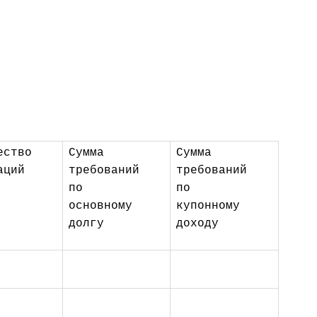
ество 
Сумма 
Сумма 
аций
требований 
требований 
по 
по 
основному 
купонному 
долгу
доходу