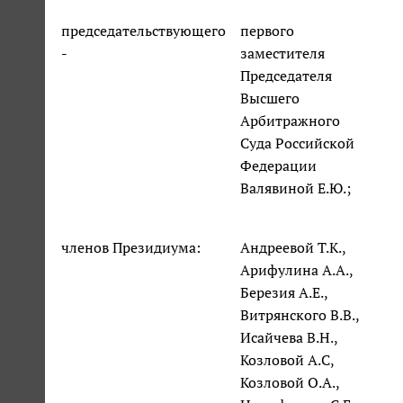
председательствующего
первого
-
заместителя
Председателя
Высшего
Арбитражного
Суда Российской
Федерации
Валявиной Е.Ю.;
членов Президиума:
Андреевой Т.К.,
Арифулина А.А.,
Березия А.Е.,
Витрянского В.В.,
Исайчева В.Н.,
Козловой А.С,
Козловой О.А.,