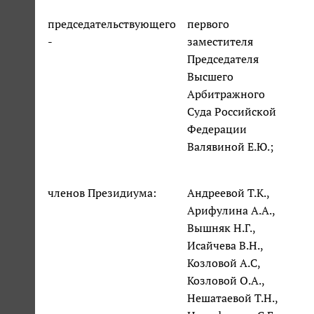
председательствующего
первого
-
заместителя
Председателя
Высшего
Арбитражного
Суда Российской
Федерации
Валявиной Е.Ю.;
членов Президиума:
Андреевой Т.К.,
Арифулина А.А.,
Вышняк Н.Г.,
Исайчева В.Н.,
Козловой А.С,
Козловой О.А.,
Нешатаевой Т.Н.,