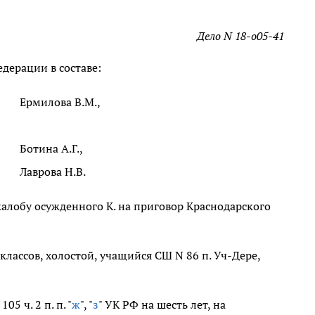
Дело N 18-о05-41
дерации в составе:
Ермилова В.М.,
Ботина А.Г.,
Лаврова Н.В.
жалобу осужденного К. на приговор Краснодарского
классов, холостой, учащийся СШ N 86 п. Уч-Дере,
05 ч. 2 п. п. "
ж
", "
з
" УК РФ на шесть лет, на