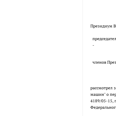
Президиум В
председате
-
членов Пре
рассмотрел 
машин" о пер
4189/05-15, 
Федерального