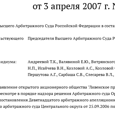
от 3 апреля 2007 г.
ысшего Арбитражного Суда Российской Федерации в соста
льствующего
Председателя Высшего Арбитражного Суда Р
зидиума:
Андреевой Т.К., Валявиной Е.Ю., Витрянского
Н.П., Исайчева В.Н., Козловой А.С., Козловой
Першутова А.Г., Сарбаша С.В., Слесарева В.Л.,
заявление открытого акционерного общества "Ливенское п
есмотре в порядке надзора решения Арбитражного суда Орл
постановления Девятнадцатого арбитражного апелляционно
 арбитражного суда Центрального округа от 25.09.2006 по