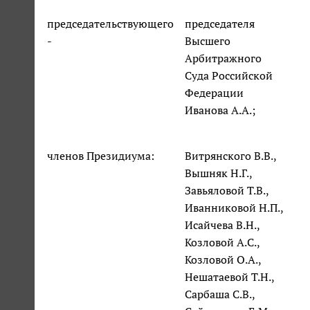
председательствующего
председателя
-
Высшего
Арбитражного
Суда Российской
Федерации
Иванова А.А.;
членов Президиума:
Витрянского В.В.,
Вышняк Н.Г.,
Завьяловой Т.В.,
Иванниковой Н.П.,
Исайчева В.Н.,
Козловой А.С.,
Козловой О.А.,
Нешатаевой Т.Н.,
Сарбаша С.В.,