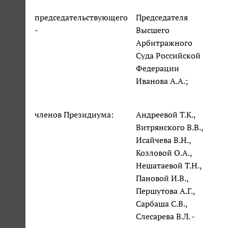
председательствующего
Председателя
-
Высшего
Арбитражного
Суда Российской
Федерации
Иванова А.А.;
членов Президиума:
Андреевой Т.К.,
Витрянского В.В.,
Исайчева В.Н.,
Козловой О.А.,
Нешатаевой Т.Н.,
Пановой И.В.,
Першутова А.Г.,
Сарбаша С.В.,
Слесарева В.Л. -