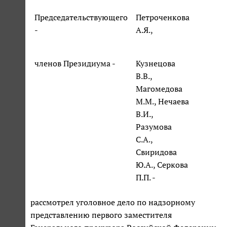
Председательствующего
Петроченкова
-
А.Я.,
членов Президиума -
Кузнецова
В.В.,
Магомедова
М.М., Нечаева
В.И.,
Разумова
С.А.,
Свиридова
Ю.А., Серкова
П.П. -
рассмотрел уголовное дело по надзорному
представлению первого заместителя