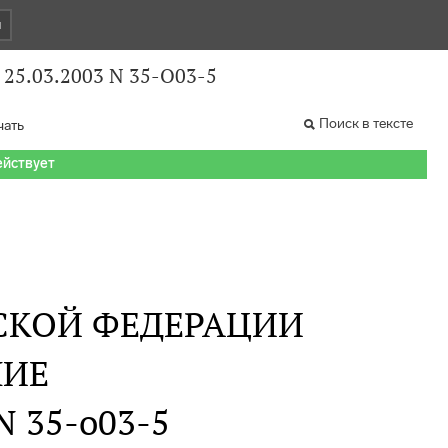
и
 25.03.2003 N 35-О03-5
Поиск в тексте
чать
ействует
СКОЙ ФЕДЕРАЦИИ
НИЕ
 N 35-о03-5