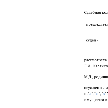
Судебная кол
председате
судей -
рассмотрела 
Л.И., Казачк
М.Д., родивш
осужден к лиш
п. "
а
", "
ж
", "
з
"
имущества в