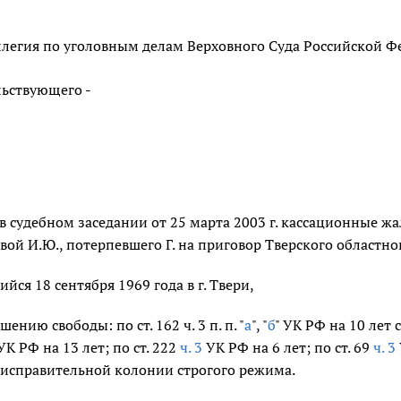
легия по уголовным делам Верховного Суда Российской Фе
льствующего -
в судебном заседании от 25 марта 2003 г. кассационные ж
овой И.Ю., потерпевшего Г. на приговор Тверского областно
ийся 18 сентября 1969 года в г. Твери,
ению свободы: по ст. 162 ч. 3 п. п. "
а
", "
б
" УК РФ на 10 лет
 УК РФ на 13 лет; по ст. 222
ч. 3
УК РФ на 6 лет; по ст. 69
ч. 3
 исправительной колонии строгого режима.