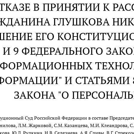
ОТКАЗЕ В ПРИНЯТИИ К Р
ЖДАНИНА ГЛУШКОВА НИК
ШЕНИЕ ЕГО КОНСТИТУЦИ
, 6 И 9 ФЕДЕРАЛЬНОГО ЗА
ФОРМАЦИОННЫХ ТЕХНОЛ
ФОРМАЦИИ" И СТАТЬЯМИ 8
ЗАКОНА "О ПЕРСОНАЛ
уционный Суд Российской Федерации в составе Председателя
нилова, Л.М. Жарковой, С.М. Казанцева, М.И. Клеандрова, С.Д
ова, Ю.Д. Рудкина, Н.В. Селезнева, А.Я. Сливы, В.Г. Стреко