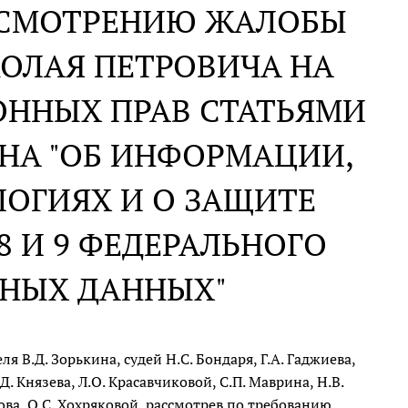
АССМОТРЕНИЮ ЖАЛОБЫ
ОЛАЯ ПЕТРОВИЧА НА
ОННЫХ ПРАВ СТАТЬЯМИ
КОНА "ОБ ИНФОРМАЦИИ,
ОГИЯХ И О ЗАЩИТЕ
 И 9 ФЕДЕРАЛЬНОГО
ЬНЫХ ДАННЫХ"
 В.Д. Зорькина, судей Н.С. Бондаря, Г.А. Гаджиева,
. Князева, Л.О. Красавчиковой, С.П. Маврина, Н.В.
зова, О.С. Хохряковой, рассмотрев по требованию