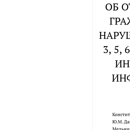
ОБ 
ГРА
НАРУ
3, 5
ИН
ИН
Констит
Ю.М. Да
Мельник