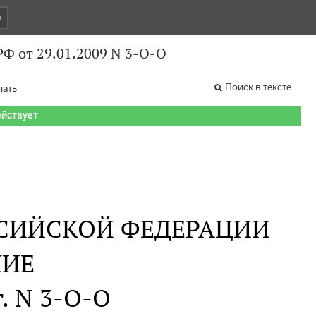
и
Ф от 29.01.2009 N 3-О-О
Поиск в тексте
чать
ействует
СИЙСКОЙ ФЕДЕРАЦИИ
НИЕ
г. N 3-О-О