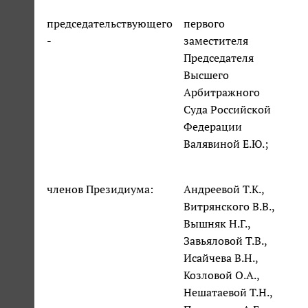
председательствующего
первого
-
заместителя
Председателя
Высшего
Арбитражного
Суда Российской
Федерации
Валявиной Е.Ю.;
членов Президиума:
Андреевой Т.К.,
Витрянского В.В.,
Вышняк Н.Г.,
Завьяловой Т.В.,
Исайчева В.Н.,
Козловой О.А.,
Нешатаевой Т.Н.,