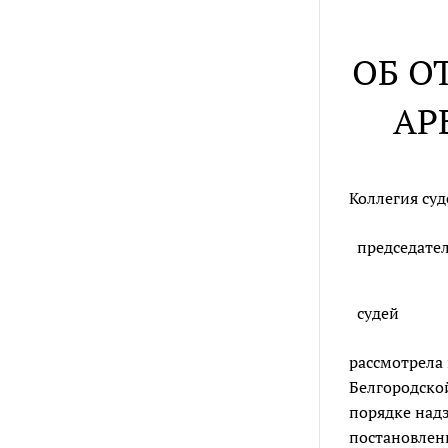
ОБ О
АР
Коллегия су
председате
судей
рассмотрела
Белгородской
порядке надз
постановлен