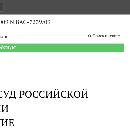
и
009 N ВАС-7239/09
Поиск в тексте
чать
ействует
СУД РОССИЙСКОЙ
ИИ
НИЕ