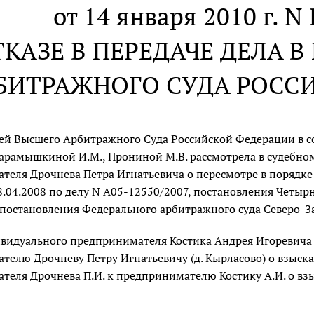
от 14 января 2010 г. N
ТКАЗЕ В ПЕРЕДАЧЕ ДЕЛА 
БИТРАЖНОГО СУДА РОСС
дей Высшего Арбитражного Суда Российской Федерации в с
 Марамышкиной И.М., Прониной М.В. рассмотрела в судебно
теля Дрочнева Петра Игнатьевича о пересмотре в порядке
8.04.2008 по делу N А05-12550/2007, постановления Четы
 постановления Федерального арбитражного суда Северо-За
ивидуального предпринимателя Костика Андрея Игоревича (
елю Дрочневу Петру Игнатьевичу (д. Кырласово) о взыска
еля Дрочнева П.И. к предпринимателю Костику А.И. о взы