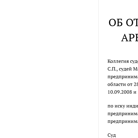
ОБ О
АР
Коллегия су
С.П., судей
предпринима
области от 2
10.09.2008 и
по иску инд
предпринимат
предпринимат
Суд