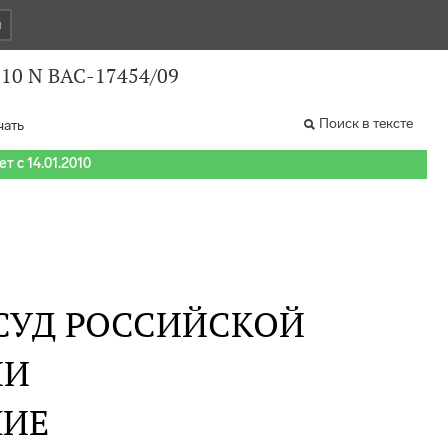
и
010 N ВАС-17454/09
Поиск в тексте
чать
т с 14.01.2010
СУД РОССИЙСКОЙ
ИИ
НИЕ