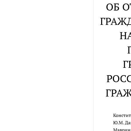
ОБ 
ГРАЖ
Н
Г
РОС
ГРА
Констит
Ю.М. Да
Маврина,