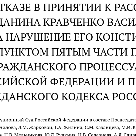
ОТКАЗЕ В ПРИНЯТИИ К Р
ДАНИНА КРАВЧЕНКО ВАС
А НАРУШЕНИЕ ЕГО КОНС
ПУНКТОМ ПЯТЫМ ЧАСТИ П
РАЖДАНСКОГО ПРОЦЕССУ
СИЙСКОЙ ФЕДЕРАЦИИ И ПУ
ЖДАНСКОГО КОДЕКСА РО
уционный Суд Российской Федерации в составе Председателя
нилова, Л.М. Жарковой, Г.А. Жилина, С.М. Казанцева, М.И. Кл
 Н.В. Мельникова, Ю.Д. Рудкина, Н.В. Селезнева, А.Я. Сливы,