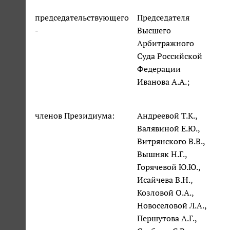
председательствующего
Председателя
-
Высшего
Арбитражного
Суда Российской
Федерации
Иванова А.А.;
членов Президиума:
Андреевой Т.К.,
Валявиной Е.Ю.,
Витрянского В.В.,
Вышняк Н.Г.,
Горячевой Ю.Ю.,
Исайчева В.Н.,
Козловой О.А.,
Новоселовой Л.А.,
Першутова А.Г.,