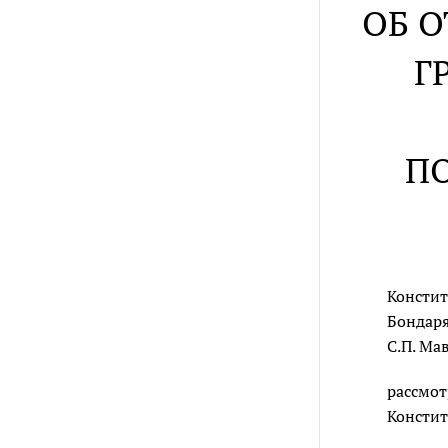
ОБ 
Г
ПО
Констит
Бондаря
С.П. Мав
рассмот
Констит