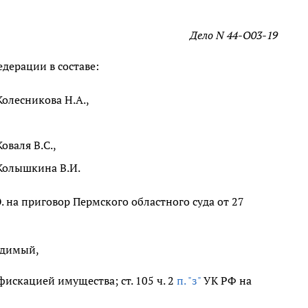
Дело N 44-О03-19
дерации в составе:
Колесникова Н.А.,
Коваля В.С.,
Колышкина В.И.
. на приговор Пермского областного суда от 27
судимый,
искацией имущества; ст. 105 ч. 2
п. "з"
УК РФ на