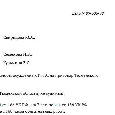
Дело N 89-о06-48
Свиридова Ю.А.,
Семенова Н.В.,
Кузьмина Б.С.
алобы осужденных Г. и А. на приговор Тюменского
а Тюменской области, не судимый,
4
ст. 166 УК РФ - на 7 лет, по
ч. 1
ст. 158 УК РФ
на 160 часов обязательных работ.