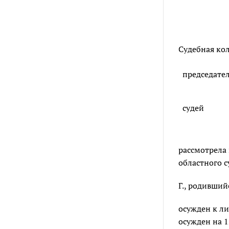
Судебная кол
председате
судей
рассмотрела 
областного с
Г., родивший
осужден к л
осужден на 1