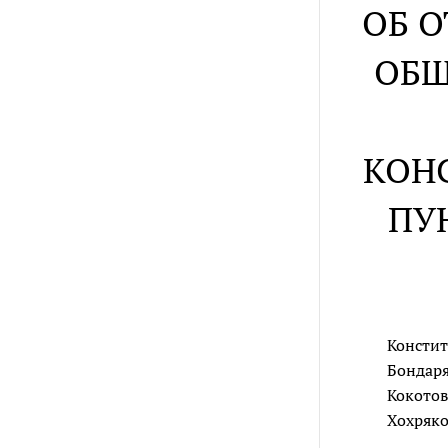
ОБ 
ОБЩ
КОН
ПУ
Констит
Бондаря
Кокотова
Хохряко