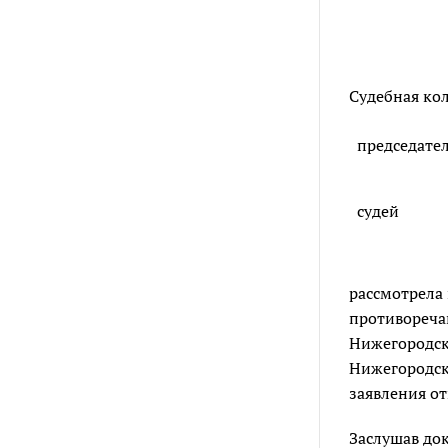
Судебная кол
председате
судей
рассмотрела 
противореча
Нижегородско
Нижегородско
заявления от
Заслушав док