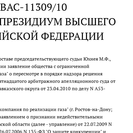
N ВАС-11309/10
В ПРЕЗИДИУМ ВЫСШЕГО
ИЙСКОЙ ФЕДЕРАЦИИ
ставе председательствующего судьи Юхнея М.Ф.,
ании заявление общества с ограниченной
аза" о пересмотре в порядке надзора решения
Пятнадцатого арбитражного апелляционного суда от
вказского округа от 23.04.2010 по делу N А53-
омпания по реализации газа" (г. Ростов-на-Дону;
с заявлением о признании недействительными
й области (далее - управление) от 22.07.2009 N
26.07.2006 N 135-ФЗ "О защите конкуренции" и