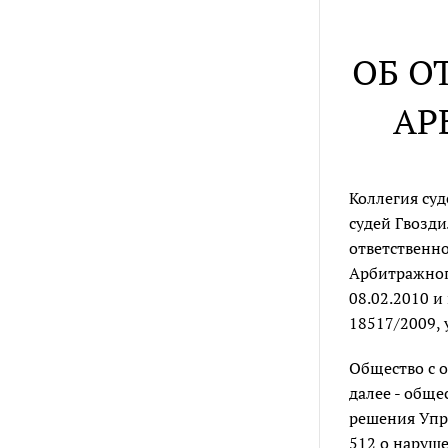
ОБ О
АР
Коллегия су
судей Гвозди
ответственно
Арбитражного
08.02.2010 и
18517/2009, 
Общество с о
далее - общ
решения Упра
512 о наруш