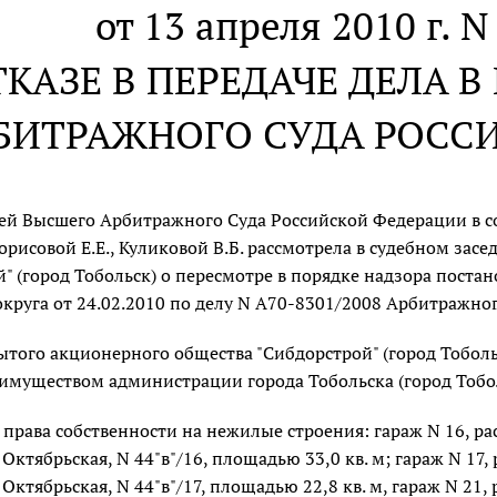
от 13 апреля 2010 г. 
ТКАЗЕ В ПЕРЕДАЧЕ ДЕЛА 
БИТРАЖНОГО СУДА РОСС
дей Высшего Арбитражного Суда Российской Федерации в с
Борисовой Е.Е., Куликовой В.Б. рассмотрела в судебном за
" (город Тобольск) о пересмотре в порядке надзора поста
круга от 24.02.2010 по делу N А70-8301/2008 Арбитражно
ытого акционерного общества "Сибдорстрой" (город Тобольс
имуществом администрации города Тобольска (город Тобо
права собственности на нежилые строения: гараж N 16, р
. Октябрьская, N 44"в"/16, площадью 33,0 кв. м; гараж N 1
. Октябрьская, N 44"в"/17, площадью 22,8 кв. м, гараж N 2