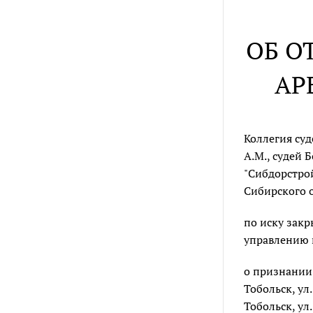
ОБ О
АР
Коллегия су
А.М., судей 
"Сибдорстрой
Сибирского о
по иску закр
управлению 
о признании 
Тобольск, ул
Тобольск, ул