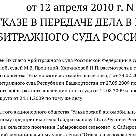
от 12 апреля 2010 г. 
ТКАЗЕ В ПЕРЕДАЧЕ ДЕЛА 
БИТРАЖНОГО СУДА РОСС
дей Высшего Арбитражного Суда Российской Федерации в со
й, судей М.В. Прониной, Харчиковой Н.П. рассмотрела в 
 общества "Ульяновский автомобильный завод" от 24.02.20
тражного суда Республики Башкортостан от 27.05.2009 по
ого арбитражного апелляционного суда от 14.08.2009 и п
круга от 24.11.2009 по тому же делу
ытого акционерного общества "Ульяновский автомобильный з
ному предпринимателю Габдрахманову Г.Б. (с. Чуюнчи Рес
и сельского поселения Сабыровский сельсовет (с. Сабыро
я), муниципальному учреждению "Отдел здравоохранения г