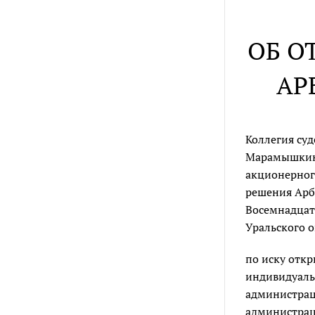
ОБ О
АР
Коллегия су
Марамышкино
акционерного
решения Арби
Восемнадцат
Уральского о
по иску откр
индивидуаль
администраци
администраци