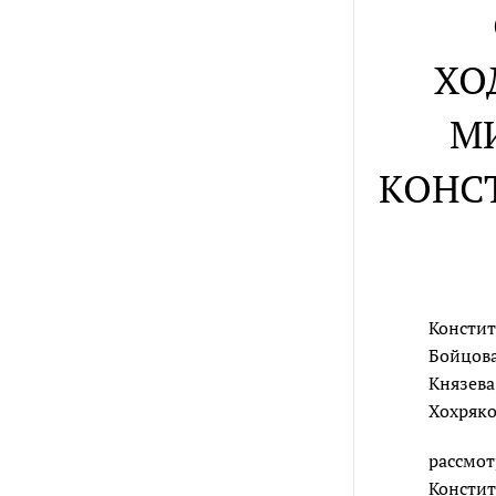
ХО
М
КОНС
Констит
Бойцова
Князева
Хохряко
рассмот
Констит