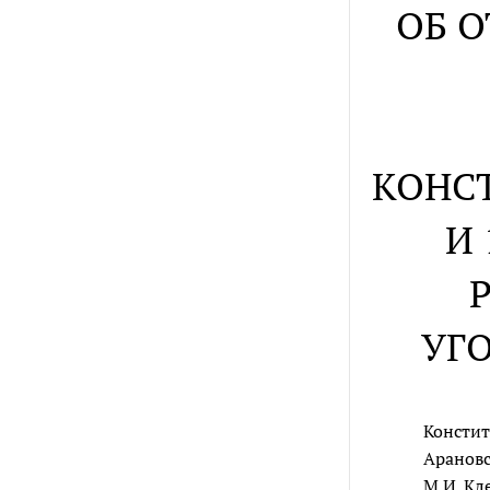
ОБ 
КОНС
И
УГ
Констит
Арановс
М.И. Кл