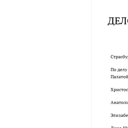
ДЕЛ
Страсбу
По делу
Палатой
Христос
Анатоли
Элизабе
Дина Ш