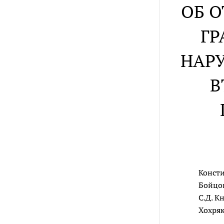
ОБ 
ГР
НАР
В
Консти
Бойцов
С.Д. К
Хохряк