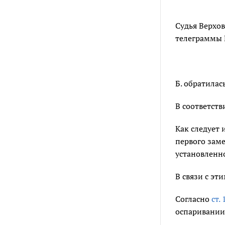
Судья Верхо
телеграммы
Б. обратила
В соответств
Как следует 
первого заме
установленно
В связи с эт
Согласно
ст.
оспаривании