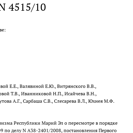
 N 4515/10
ве:
вой Е.Е., Валявиной Е.Ю., Витрянского В.В.,
вой Т.В., Иванниковой Н.П., Исайчева В.Н.,
това А.Г., Сарбаша С.В., Слесарева В.Л., Юхнея М.Ф.
ризма Республики Марий Эл о пересмотре в порядке
9 по делу N А38-2401/2008, постановления Первого