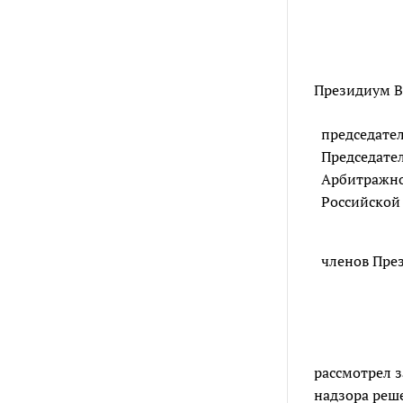
Президиум В
председате
Председате
Арбитражно
Российской
членов Пре
рассмотрел 
надзора реше