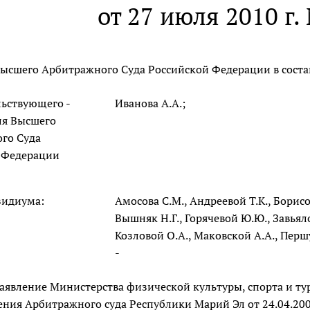
от 27 июля 2010 г.
ысшего Арбитражного Суда Российской Федерации в соста
льствующего -
Иванова А.А.;
ля Высшего
го Суда
 Федерации
зидиума:
Амосова С.М., Андреевой Т.К., Борисо
Вышняк Н.Г., Горячевой Ю.Ю., Завьяло
Козловой О.А., Маковской А.А., Першу
-
заявление Министерства физической культуры, спорта и ту
ния Арбитражного суда Республики Марий Эл от 24.04.200