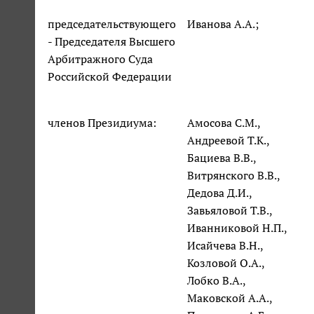
председательствующего
Иванова А.А.;
- Председателя Высшего
Арбитражного Суда
Российской Федерации
членов Президиума:
Амосова С.М.,
Андреевой Т.К.,
Бациева В.В.,
Витрянского В.В.,
Дедова Д.И.,
Завьяловой Т.В.,
Иванниковой Н.П.,
Исайчева В.Н.,
Козловой О.А.,
Лобко В.А.,
Маковской А.А.,