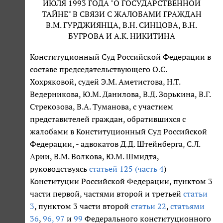
ИЮЛЯ 1993 ГОДА "О ГОСУДАРСТВЕННОЙ
ТАЙНЕ" В СВЯЗИ С ЖАЛОБАМИ ГРАЖДАН
В.М. ГУРДЖИЯНЦА, В.Н. СИНЦОВА, В.Н.
БУГРОВА И А.К. НИКИТИНА
Конституционный Суд Российской Федерации в
составе председательствующего О.С.
Хохряковой, судей Э.М. Аметистова, Н.Т.
Ведерникова, Ю.М. Данилова, В.Д. Зорькина, В.Г.
Стрекозова, В.А. Туманова, с участием
представителей граждан, обратившихся с
жалобами в Конституционный Суд Российской
Федерации, - адвокатов Д.Д. Штейнберга, С.Л.
Арии, В.М. Волкова, Ю.М. Шмидта,
руководствуясь
статьей 125 (часть 4
)
Конституции Российской Федерации, пунктом 3
части первой, частями второй и третьей
статьи
3
, пунктом 3 части второй
статьи 22
,
статьями
36
,
96, 97
и
99
Федерального конституционного