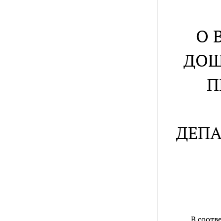
О 
ДОШ
П
ДЕПА
В соотв