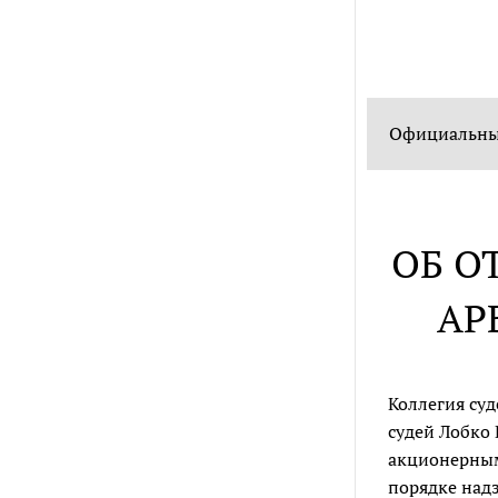
Официальный
ОБ О
АР
Коллегия суд
судей Лобко 
акционерным 
порядке надз