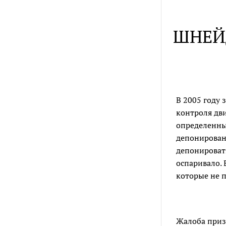
ШНЕЙД
В 2005 году
контроля дви
определенны
депонирован
депонировать
оспаривало. 
которые не п
Жалоба призн