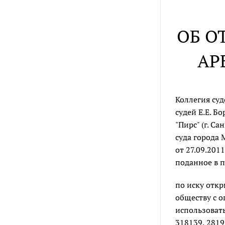
ОБ О
АР
Коллегия суд
судей Е.Е. Б
"Пирс" (г. С
суда города 
от 27.09.201
поданное в 
по иску отк
обществу с о
использовать
318139, 281