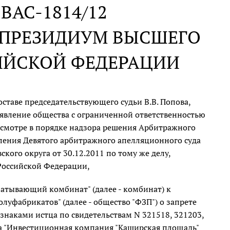
N ВАС-1814/12
В ПРЕЗИДИУМ ВЫСШЕГО
ИЙСКОЙ ФЕДЕРАЦИИ
ставе председательствующего судьи В.В. Попова,
заявление общества с ограниченной ответственностью
пересмотре в порядке надзора решения Арбитражного
вления Девятого арбитражного апелляционного суда
кого округа от 30.12.2011 по тому же делу,
Российской Федерации,
атывающий комбинат" (далее - комбинат) к
уфабрикатов" (далее - общество "ФЗП") о запрете
знаками истца по свидетельствам N 321518, 321203,
ва "Инвестиционная компания "Каширская площадь"