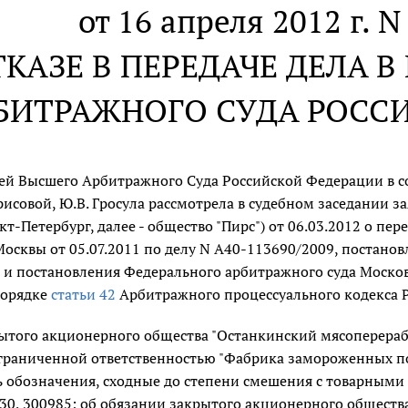
от 16 апреля 2012 г. 
ТКАЗЕ В ПЕРЕДАЧЕ ДЕЛА 
БИТРАЖНОГО СУДА РОСС
ей Высшего Арбитражного Суда Российской Федерации в со
орисовой, Ю.В. Гросула рассмотрела в судебном заседании 
анкт-Петербург, далее - общество "Пирс") от 06.03.2012 о 
Москвы от 05.07.2011 по делу N А40-113690/2009, постано
1 и постановления Федерального арбитражного суда Московс
порядке
статьи 42
Арбитражного процессуального кодекса 
рытого акционерного общества "Останкинский мясоперераб
граниченной ответственностью "Фабрика замороженных пол
 обозначения, сходные до степени смешения с товарными 
930, 300985; об обязании закрытого акционерного общест